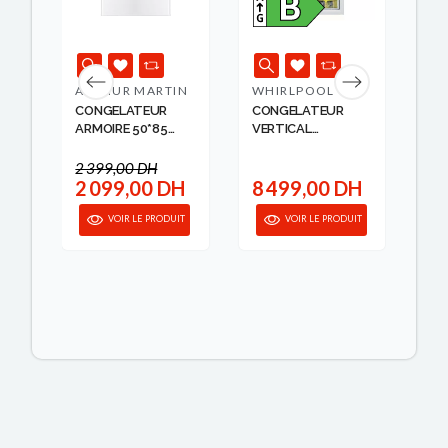
ARTHUR MARTIN
WHIRLPOOL
SC
CONGELATEUR
CONGELATEUR
RE
ARMOIRE 50*85
VERTICAL
TA
BLA...
INTEGRAB...
BLE
2 399,00 DH
H
2 099,00 DH
8 499,00 DH
3
IT
VOIR LE PRODUIT
VOIR LE PRODUIT