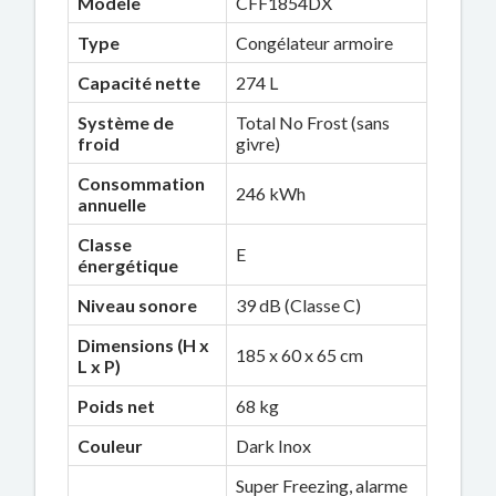
Modèle
CFF1854DX
Type
Congélateur armoire
Capacité nette
274 L
Système de
Total No Frost (sans
froid
givre)
Consommation
246 kWh
annuelle
Classe
E
énergétique
Niveau sonore
39 dB (Classe C)
Dimensions (H x
185 x 60 x 65 cm
L x P)
Poids net
68 kg
Couleur
Dark Inox
Super Freezing, alarme