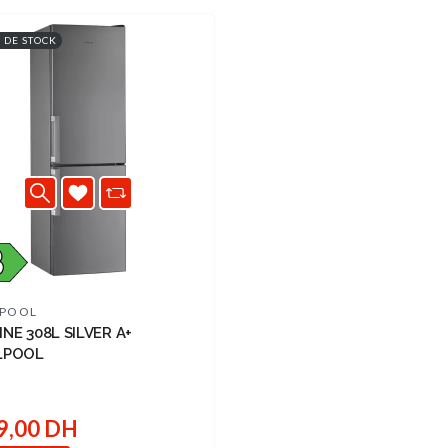
 DE STOCK
LPOOL
NE 308L SILVER A+
LPOOL
9,00 DH