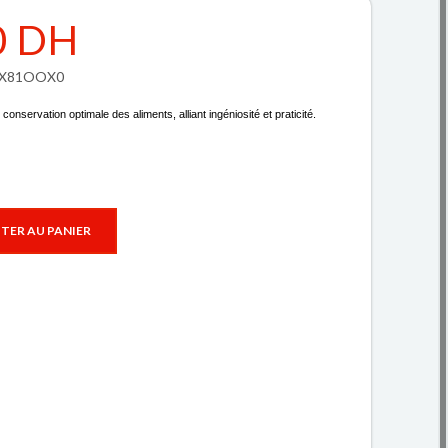
0 DH
W7X81OOX0
conservation optimale des aliments, alliant ingéniosité et praticité.
TER AU PANIER