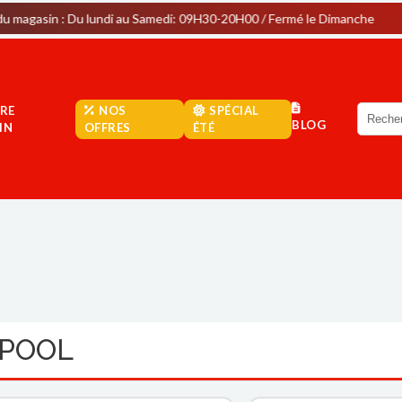
Du lundi au Samedi: 09H30-20H00 / Fermé le Dimanche
Parki
RE
NOS
SPÉCIAL
BLOG
IN
OFFRES
ÉTÉ
LPOOL