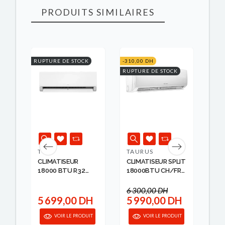
PRODUITS SIMILAIRES
RUPTURE DE STOCK
-310,00 DH
RUPTURE DE STOCK
TCL
TAURUS
LG
CLIMATISEUR
CLIMATISEUR SPLIT
CL
18000 BTU R32
18000BTU CH/FR
AR
.
INVERTER ...
ON/...
SM.
6 300,00 DH
H
5 699,00 DH
5 990,00 DH
1
IT
VOIR LE PRODUIT
VOIR LE PRODUIT