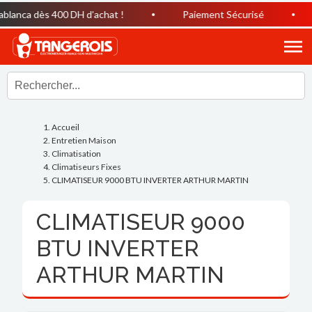
anca dès 400 DH d’achat !
Paiement Sécurisé
H
Accueil
Entretien Maison
Climatisation
Climatiseurs Fixes
CLIMATISEUR 9000 BTU INVERTER ARTHUR MARTIN
CLIMATISEUR 9000
BTU INVERTER
ARTHUR MARTIN