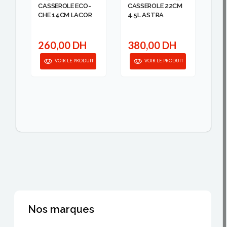
CASSEROLE ECO-
CASSEROLE 22CM
CA
OR
CHE 14CM LACOR
4.5L ASTRA
CH
260,00 DH
380,00 DH
2
IT
VOIR LE PRODUIT
VOIR LE PRODUIT
Nos marques