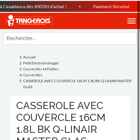
Casablanca dès 400 DH d’achat !
Paiement Sécurisé
Accueil
Petit Electroménager
Casseroles et Poêles
Casseroles
CASSEROLE AVEC COUVERCLE 16CM 1.8L BK Q-LINAIR MASTER
GLAS
CASSEROLE AVEC
COUVERCLE 16CM
1.8L BK Q-LINAIR