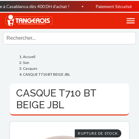
à Casablanca dès 400 DH d’achat !
Paiement Sécurisé
Accueil
Son
Casques
CASQUE T710 BT BEIGE JBL
CASQUE T710 BT
BEIGE JBL
RUPTURE DE STOCK