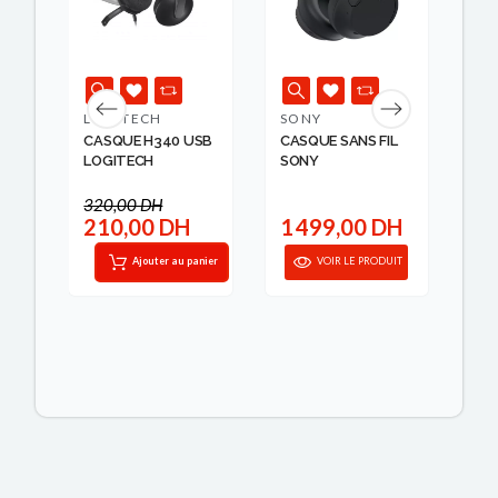
LOGITECH
SONY
AP
70
CASQUE H340 USB
CASQUE SANS FIL
AI
LOGITECH
SONY
PU
320,00 DH
H
210,00 DH
1 499,00 DH
6
IT
Ajouter au panier
VOIR LE PRODUIT