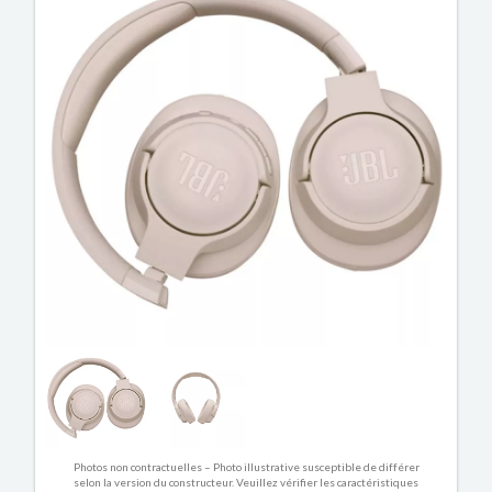
Photos non contractuelles – Photo illustrative susceptible de différer
selon la version du constructeur. Veuillez vérifier les caractéristiques