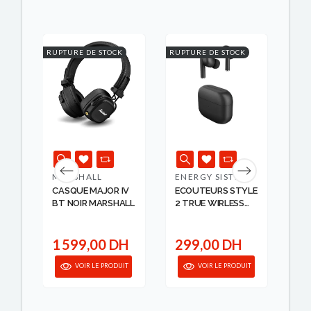
K
RUPTURE DE STOCK
RUPTURE DE STOCK
RUPT
MARSHALL
ENERGY SISTEM
JB
CASQUE MAJOR IV
ECOUTEURS STYLE
CA
BT NOIR MARSHALL
2 TRUE WIRLESS
76
GRA...
JB
1 599,00 DH
299,00 DH
1
IT
VOIR LE PRODUIT
VOIR LE PRODUIT