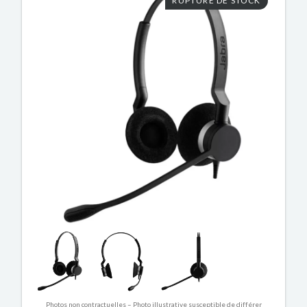
RUPTURE DE STOCK
Photos non contractuelles – Photo illustrative susceptible de différer