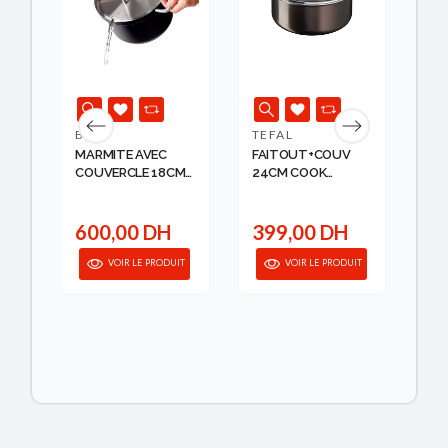
BK
TEFAL
BO
MARMITE AVEC
FAITOUT+COUV
SE
COUVERCLE 18CM
24CM COOK
CO
2....
NATURAL B57...
869
H
600,00 DH
399,00 DH
1
IT
VOIR LE PRODUIT
VOIR LE PRODUIT