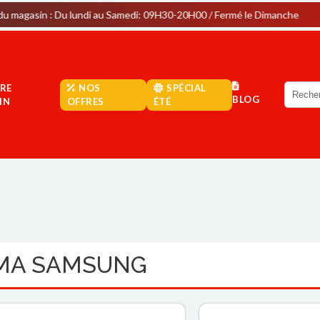
 Du lundi au Samedi: 09H30-20H00 / Fermé le Dimanche
Park
RE
NOS
SPÉCIAL
BLOG
IN
OFFRES
ÉTÉ
MA SAMSUNG