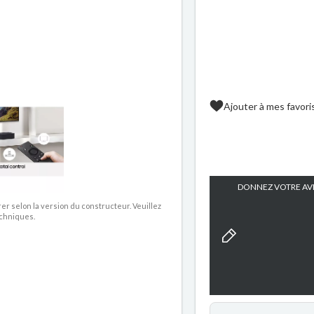
Ajouter à mes favori
DONNEZ VOTRE AVI
rer selon la version du constructeur. Veuillez
echniques.