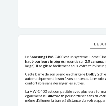
DESC
Le
Samsung HW-C400
est un système Home Cin
haut-parleurs intégrés
répartis sur
2.0 canaux
,
large), il se glisse facilement sous votre téléviseur
Cette barre de son prend en charge le
Dolby 2ch
e
automatiquement le son à vos contenus. Le
mode a
confortable sans déranger les autres.
La HW-C400 est compatible avec plusieurs format
également le
Bluetooth
pour diffuser sans fil vot
même d’allumer la barre à distance via votre appar