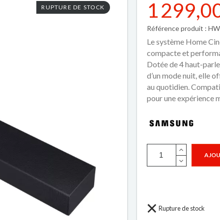
1 299,0
RUPTURE DE STOCK
Référence produit : H
Le
système Home Ci
compacte et performan
Dotée de
4 haut-parle
d’un
mode nuit
, elle 
au quotidien. Compatib
pour une expérience m
AJOU
Rupture de stock