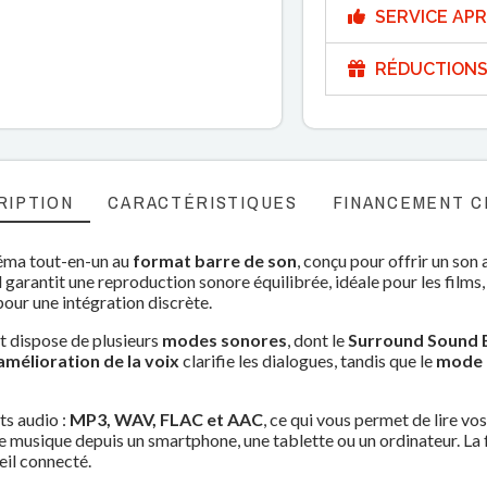
SERVICE APR
RÉDUCTIONS
RIPTION
CARACTÉRISTIQUES
FINANCEMENT C
éma tout-en-un au
format barre de son
, conçu pour offrir un so
 il garantit une reproduction sonore équilibrée, idéale pour les film
 pour une intégration discrète.
t dispose de plusieurs
modes sonores
, dont le
Surround Sound 
mélioration de la voix
clarifie les dialogues, tandis que le
mode 
s audio :
MP3, WAV, FLAC et AAC
, ce qui vous permet de lire vo
re musique depuis un smartphone, une tablette ou un ordinateur. La
eil connecté.