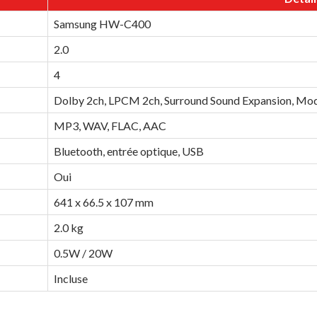
Samsung HW-C400
2.0
4
Dolby 2ch, LPCM 2ch, Surround Sound Expansion, Mode
MP3, WAV, FLAC, AAC
Bluetooth, entrée optique, USB
Oui
641 x 66.5 x 107 mm
2.0 kg
0.5W / 20W
Incluse