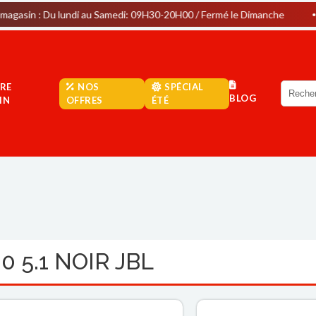
u lundi au Samedi: 09H30-20H00 / Fermé le Dimanche
Parkin
RE
NOS
SPÉCIAL
BLOG
IN
OFFRES
ÉTÉ
 5.1 NOIR JBL