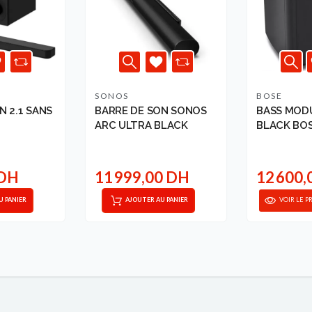
SONOS
BOSE
N 2.1 SANS
BARRE DE SON SONOS
BASS MODU
ARC ULTRA BLACK
BLACK BO
 DH
11 999,00 DH
12 600,
U PANIER
AJOUTER AU PANIER
VOIR LE P