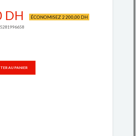
0 DH
ÉCONOMISEZ 2 200,00 DH
925281996658
TER AU PANIER