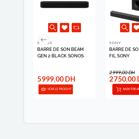
SONOS
SONY
SSE SUB
BARRE DE SON BEAM
BARRE DE SO
NOS
GEN 2 BLACK SONOS
FIL SONY
2 999,00 DH
DH
5 999,00 DH
2 750,00
VOIR LE PRODUIT
AJOUTER A