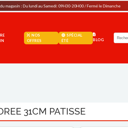
Du lundi au Samedi: 09H30-20H00 / Fermé le Dimanche
Parki
RE
NOS
SPÉCIAL
BLOG
IN
OFFRES
ÉTÉ
OREE 31CM PATISSE