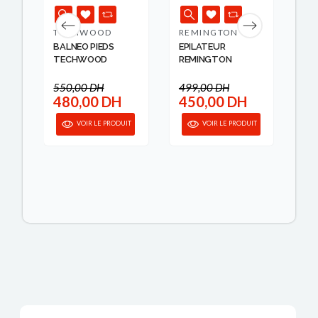
TECHWOOD
REMINGTON
RE
BALNEO PIEDS
EPILATEUR
AC
TECHWOOD
REMINGTON
CO
REM
550,00 DH
499,00 DH
480,00 DH
450,00 DH
9
IT
VOIR LE PRODUIT
VOIR LE PRODUIT