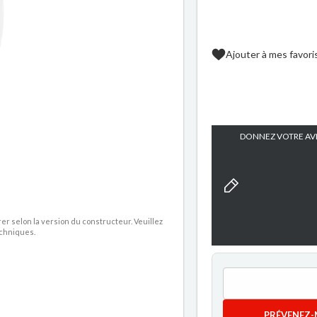
Ajouter à mes favori
DONNEZ VOTRE AVI
rer selon la version du constructeur. Veuillez
echniques.
PRÉVENEZ-