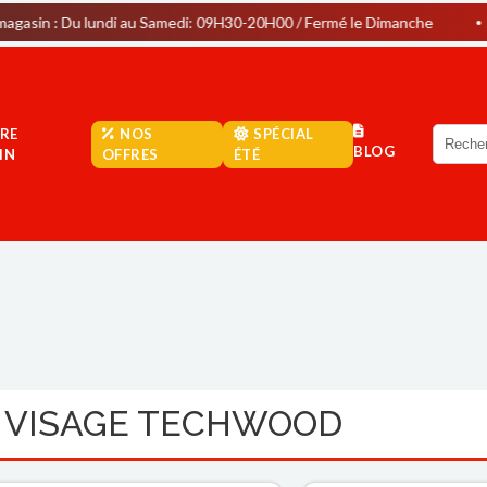
 lundi au Samedi: 09H30-20H00 / Fermé le Dimanche
Parking
RE
NOS
SPÉCIAL
BLOG
IN
OFFRES
ÉTÉ
 VISAGE TECHWOOD