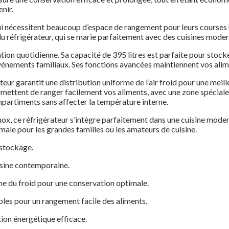
enir.
 qui nécessitent beaucoup d’espace de rangement pour leurs cours
u réfrigérateur, qui se marie parfaitement avec des cuisines moder
ation quotidienne. Sa capacité de 395 litres est parfaite pour stoc
énements familiaux. Ses fonctions avancées maintiennent vos alimen
teur garantit une distribution uniforme de l’air froid pour une meill
ettent de ranger facilement vos aliments, avec une zone spéciale p
ompartiments sans affecter la température interne.
ox, ce réfrigérateur s’intègre parfaitement dans une cuisine modern
male pour les grandes familles ou les amateurs de cuisine.
 stockage.
isine contemporaine.
me du froid pour une conservation optimale.
les pour un rangement facile des aliments.
on énergétique efficace.