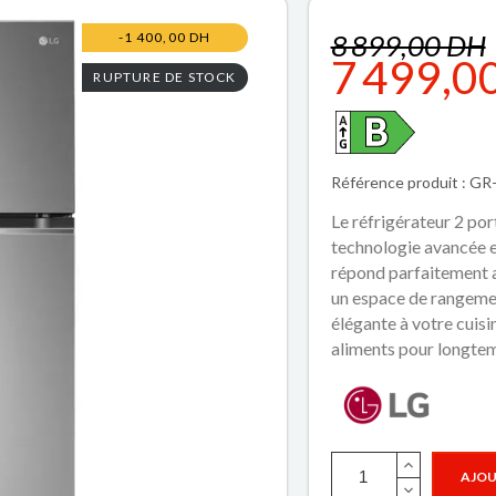
8 899,00 DH
-1 400,00 DH
7 499,0
RUPTURE DE STOCK
Référence produit : G
Le réfrigérateur 2 p
technologie avancée et
répond parfaitement a
un espace de rangemen
élégante à votre cuisi
aliments pour longte
AJOU