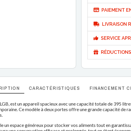
PAIEMENT E
LIVRAISON R
SERVICE APR
RÉDUCTIONS
RIPTION
CARACTÉRISTIQUES
FINANCEMENT C
B, est un appareil spacieux avec une capacité totale de 395 litres.
temporaine. Ce modèle à deux portes offre une grande capacité de 
s.
ille un espace généreux pour stocker vos aliments tout en garantiss
sure une conservation efficace et prolongée, tout en étant économe 