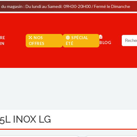
: Du lundi au Samedi: 09H30-20H00 / Fermé le Dimanche
Par
RE
NOS
SPÉCIAL
BLOG
IN
OFFRES
ÉTÉ
5L INOX LG