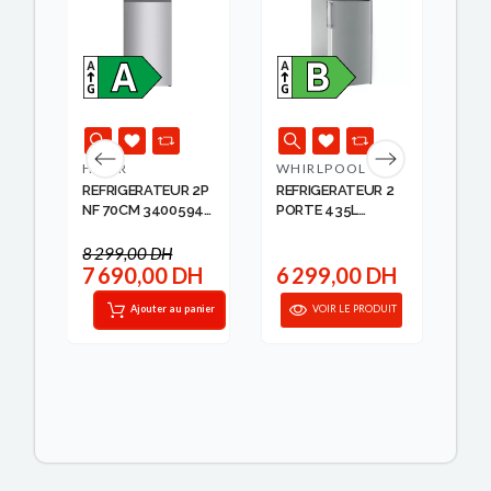
HAIER
WHIRLPOOL
LG
 DP
REFRIGERATEUR 2P
REFRIGERATEUR 2
RE
NF 70CM 34005944
PORTE 435L
438
H...
WHIRLP...
8 299,00 DH
H
7 690,00 DH
6 299,00 DH
9
IT
Ajouter au panier
VOIR LE PRODUIT