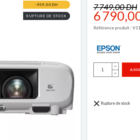
7 749,00 DH
-959,00 DH
6 790,0
RUPTURE DE STOCK
Référence produit : V
AJOU
Rupture de stock