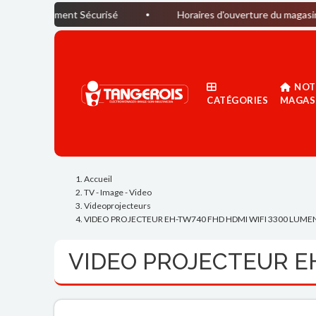
ement Sécurisé
Horaires d'ouverture du magasin : Du lund
NOT
CATÉGORIES
MAGAS
Accueil
TV - Image - Video
Videoprojecteurs
VIDEO PROJECTEUR EH-TW740 FHD HDMI WIFI 3300 LUME
VIDEO PROJECTEUR E