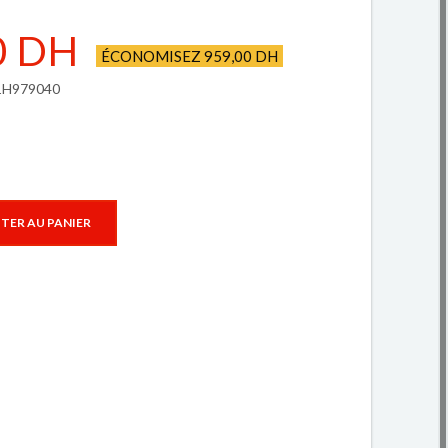
0 DH
ÉCONOMISEZ 959,00 DH
11H979040
TER AU PANIER