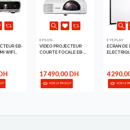
EPSON
EYEPLAY
CTEUR EB-
VIDEO PROJECTEUR
ECRAN DE
MI WIFI
COURTE FOCALE EB-
ELECTRIQU
L2100...
EYE...
 DH
17 490,00 DH
4 290,0
UIT
VOIR LE PRODUIT
VOIR LE P