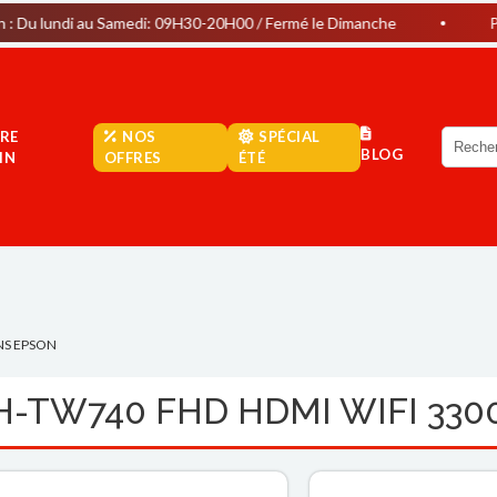
i au Samedi: 09H30-20H00 / Fermé le Dimanche
Parking Grat
RE
NOS
SPÉCIAL
BLOG
IN
OFFRES
ÉTÉ
NS EPSON
H-TW740 FHD HDMI WIFI 33