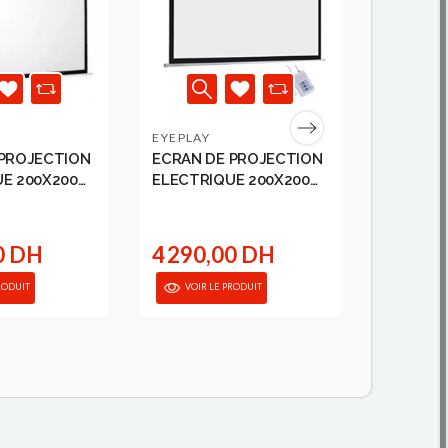
EYEPLAY
EPSON
 PROJECTION
ECRAN DE PROJECTION
VIDEO P
E 200X200
ELECTRIQUE 200X200
1780W E
EYE...
0 DH
4 290,00 DH
9 690
RODUIT
VOIR LE PRODUIT
VOIR 