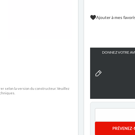
Ajouter à mes favori
DONNEZ VOTRE AVI
rer selon la version du constructeur. Veuillez
echniques.
PRÉVENEZ-