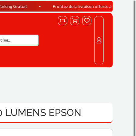
uit
Profitez de la livraison offerte à Casablanca dès 400 DH 
00 LUMENS EPSON