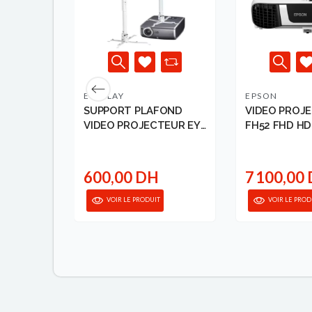
EYEPLAY
EPSON
TEUR
SUPPORT PLAFOND
VIDEO PROJE
 3000LM
VIDEO PROJECTEUR EY-
FH52 FHD HD
CM5080-...
3000 L...
DH
600,00 DH
7 100,00
VOIR LE PRODUIT
VOIR LE PROD