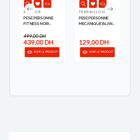
SENCOR
TERRAILLON
SE
PESE PERSONNE
PESE PERSONNE
PE
FITNESS NOIR
MECANIQUE BLANC
SU
SENC...
...
VER
499,00 DH
34
439,00 DH
129,00 DH
2
anier
VOIR LE PRODUIT
VOIR LE PRODUIT