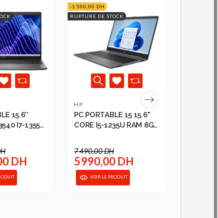
-1 500,00 DH
RUPTURE DE
TOCK
RUPTURE DE STOCK
HP
ACER
E 15.6''
PC PORTABLE 15 15.6"
PC PORT
540 I7-1355U
CORE I5-1235U RAM 8GB
PREDATOR
SSD 256...
1137...
DH
7 490,00 DH
00 DH
5 990,00 DH
19 85
RODUIT
VOIR LE PRODUIT
VOIR 