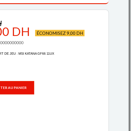
H
00 DH
ÉCONOMISEZ 9,00 DH
720000000000
DE JEU : MSI KATANA GF66 11UX
TER AU PANIER