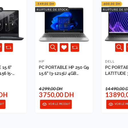
-549,00 DH
-600,00 DH
K
RUPTURE DE STOCK
RUPTURE DE S
HP
DELL
 15.6"
PC PORTABLE HP 250 G9
PC PORTABL
56 I5-
15.6" I3-1215U 4GB
LATITUDE 3
2...
256GB F...
16G...
4 299,00 DH
14 490,00 
 DH
3 750,00 DH
13 890,
UIT
VOIR LE PRODUIT
VOIR LE P