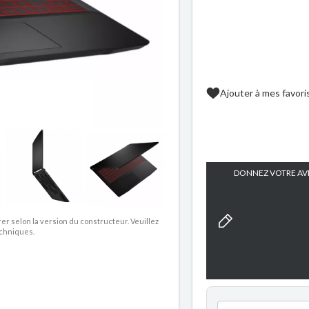
Ajouter à mes favori
DONNEZ VOTRE AVI
rer selon la version du constructeur. Veuillez
echniques.