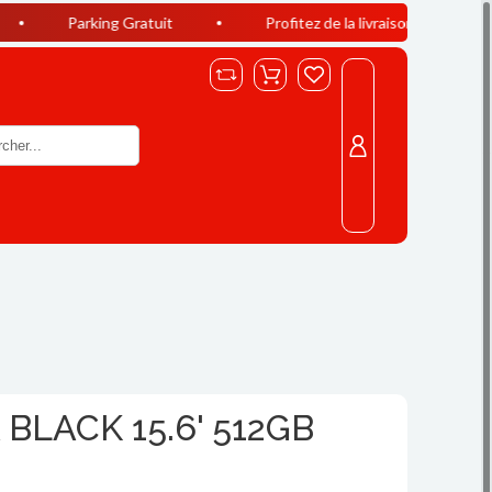
ing Gratuit
Profitez de la livraison offerte à Casablanca dè
LACK 15.6' 512GB