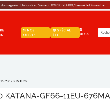
 Du lundi au Samedi: 09H30-20H00 / Fermé le Dimanche
Park
RE
NOS
SPÉCIAL
BLOG
IN
OFFRES
ÉTÉ
5.6' 512GB SSD MSI
 KATANA-GF66-11EU-676MA B