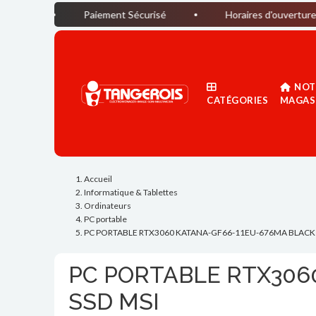
Paiement Sécurisé
Horaires d'ouverture du magasin :
NOT
CATÉGORIES
MAGAS
Accueil
Informatique & Tablettes
Ordinateurs
PC portable
PC PORTABLE RTX3060 KATANA-GF66-11EU-676MA BLACK 1
PC PORTABLE RTX3060
SSD MSI