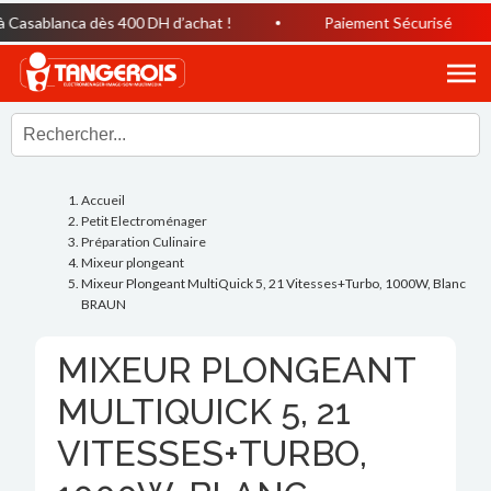
asablanca dès 400 DH d’achat !
Paiement Sécurisé
Accueil
Petit Electroménager
Préparation Culinaire
Mixeur plongeant
Mixeur Plongeant MultiQuick 5, 21 Vitesses+Turbo, 1000W, Blanc
BRAUN
MIXEUR PLONGEANT
MULTIQUICK 5, 21
VITESSES+TURBO,