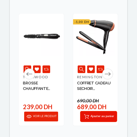
-1,00 DH
K
TECHWOOD
REMINGTON
R
BROSSE
COFFRET CADEAU
LIS
CHAUFFANTE
SECHOIR
2 
TECHWOOD
D3010+LIS...
690,00 DH
H
239,00 DH
689,00 DH
2
IT
VOIR LE PRODUIT
Ajouter au panier