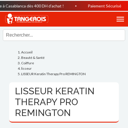
à Casablanca dès 400 DH d’achat !
Paiement Sécurisé
Accueil
Beauté & Santé
Coiffure
lisseur
LISSEUR Keratin Therapy Pro REMINGTON
LISSEUR KERATIN
THERAPY PRO
REMINGTON