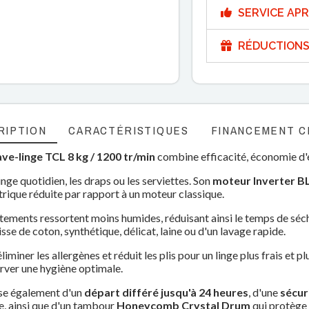
SERVICE APR
RÉDUCTIONS
RIPTION
CARACTÉRISTIQUES
FINANCEMENT C
ave-linge TCL 8 kg / 1200 tr/min
combine efficacité, économie d'én
nge quotidien, les draps ou les serviettes. Son
moteur Inverter 
rique réduite par rapport à un moteur classique.
vêtements ressortent moins humides, réduisant ainsi le temps de sé
gisse de coton, synthétique, délicat, laine ou d'un lavage rapide.
liminer les allergènes et réduit les plis pour un linge plus frais et p
rver une hygiène optimale.
ose également d'un
départ différé jusqu'à 24 heures
, d'une
sécur
e, ainsi que d'un tambour
Honeycomb Crystal Drum
qui protège 