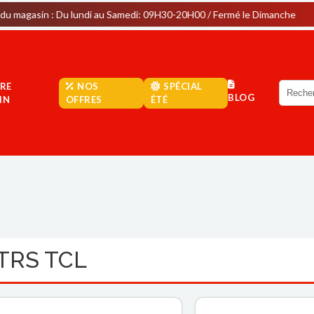
: Du lundi au Samedi: 09H30-20H00 / Fermé le Dimanche
Par
RE
NOS
SPÉCIAL
BLOG
IN
OFFRES
ÉTÉ
TRS TCL