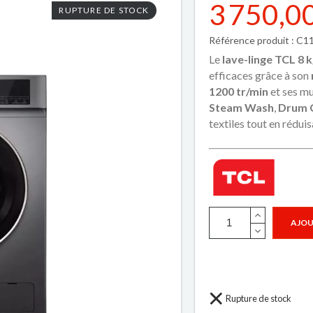
3 750,0
RUPTURE DE STOCK
Référence produit : C
Le
lave-linge TCL 8 k
efficaces grâce à son
1200 tr/min
et ses mu
Steam Wash
,
Drum 
textiles tout en rédui
AJOU
Rupture de stock