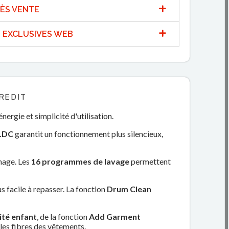
ÈS VENTE
 EXCLUSIVES WEB
REDIT
ergie et simplicité d'utilisation.
BLDC
garantit un fonctionnement plus silencieux,
chage. Les
16 programmes de lavage
permettent
lus facile à repasser. La fonction
Drum Clean
ité enfant
, de la fonction
Add Garment
les fibres des vêtements.