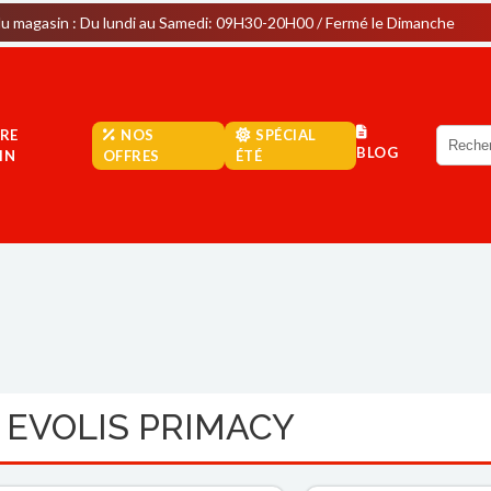
 Du lundi au Samedi: 09H30-20H00 / Fermé le Dimanche
Park
RE
NOS
SPÉCIAL
BLOG
IN
OFFRES
ÉTÉ
 EVOLIS PRIMACY