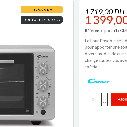
1 719,00 DH
-320,00 DH
1 399,0
RUPTURE DE STOCK
Référence produit : C
Le Four Posable 45L d
pour apporter une solu
divers modes de cuisso
charge toutes vos aven
spécial.
AJOU