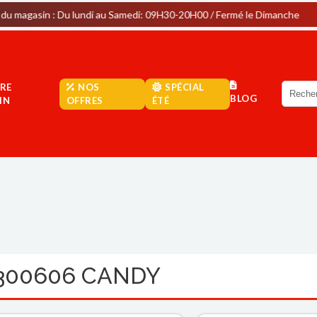
: Du lundi au Samedi: 09H30-20H00 / Fermé le Dimanche
Par
RE
NOS
SPÉCIAL
BLOG
IN
OFFRES
ÉTÉ
3300606 CANDY