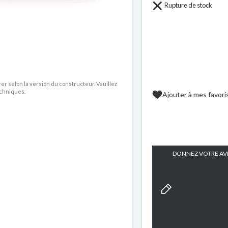
Rupture de stock
rer selon la version du constructeur. Veuillez
echniques.
Ajouter à mes favori
DONNEZ VOTRE AVI