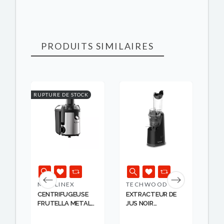
PRODUITS SIMILAIRES
K
RUPTURE DE STOCK
RUPT
S
MOULINEX
TECHWOOD
MO
CENTRIFUGEUSE
EXTRACTEUR DE
EX
FRUTELLA METAL
JUS NOIR
& 
40...
TECHWOOD