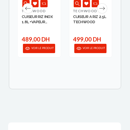
TECHWOOD
TECHWOOD
TA
CUISEUR RIZ INOX
CUISEUR A RIZ 2.5L
CUI
1.8L +VAPEUR
TECHWOOD
CH
TECH...
59
489,00 DH
499,00 DH
4
IT
VOIR LE PRODUIT
VOIR LE PRODUIT