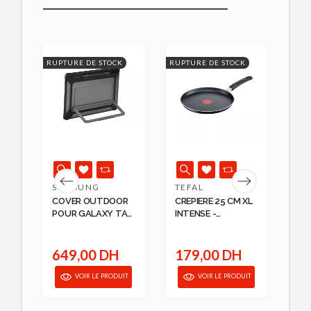
K
RUPTURE DE STOCK
RUPTURE DE STOCK
RUPT
SAMSUNG
TEFAL
TA
COVER OUTDOOR
CREPIERE 25 CM XL
CR
POUR GALAXY TAB
INTENSE -
14
S...
ANTIADH...
61
TAU
649,00 DH
179,00 DH
3
IT
VOIR LE PRODUIT
VOIR LE PRODUIT