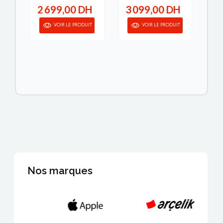
H
2 699,00 DH
3 099,00 DH
4
IT
VOIR LE PRODUIT
VOIR LE PRODUIT
Nos marques