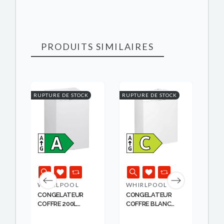
PRODUITS SIMILAIRES
RUPTURE DE STOCK
RUPTURE DE STOCK
RUPT
K
WHIRLPOOL
WHIRLPOOL
WH
CONGELATEUR
CONGELATEUR
CO
COFFRE 200L
COFFRE BLANC
CO
BLANC...
WHI...
BLA