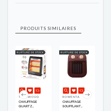
PRODUITS SIMILAIRES
K
RUPTURE DE STOCK
RUPTURE DE STOCK
RUPT
TECHWOOD
ROWENTA
T
CHAUFFAGE
CHAUFFAGE
CH
US
QUARTZ
SOUFFLANT
SO
TECHWOOD
NOMAD ...
20..