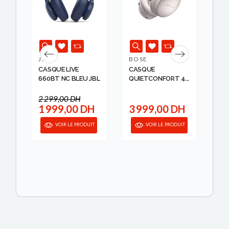
M
JBL
BOSE
BO
YLE
CASQUE LIVE
CASQUE
CA
660BT NC BLEU JBL
QUIETCONFORT 45
WH
...
2 299,00 DH
1 999,00 DH
3 999,00 DH
5
IT
VOIR LE PRODUIT
VOIR LE PRODUIT