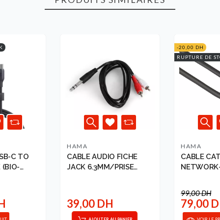
K
-20,00 DH
RUPTURE DE S
HAMA
HAMA
SB-C TO
CABLE AUDIO FICHE
CABLE CAT
 (BIO-
JACK 6.3MM/PRISE
NETWORK-
LACK 1...
STEREO 5M V...
PLATED, D
SHIELDED, 3
99,00 DH
DH
39,00 DH
79,00 
UIT
AJOUTER AU PANIER
VOIR LE P