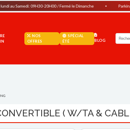
medi: 09H30-20H00 / Fermé le Dimanche
Parking Gratuit
RE
NOS
SPÉCIAL
BLOG
IN
OFFRES
ÉTÉ
UNG
CONVERTIBLE ( W/TA & CABL