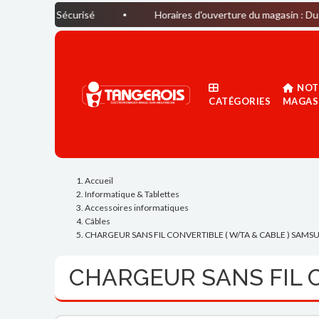
écurisé
Horaires d'ouverture du magasin : Du lundi au Sa
NOT
CATÉGORIES
MAGAS
Accueil
Informatique & Tablettes
Accessoires informatiques
Câbles
CHARGEUR SANS FIL CONVERTIBLE ( W/TA & CABLE ) SAMS
CHARGEUR SANS FIL 