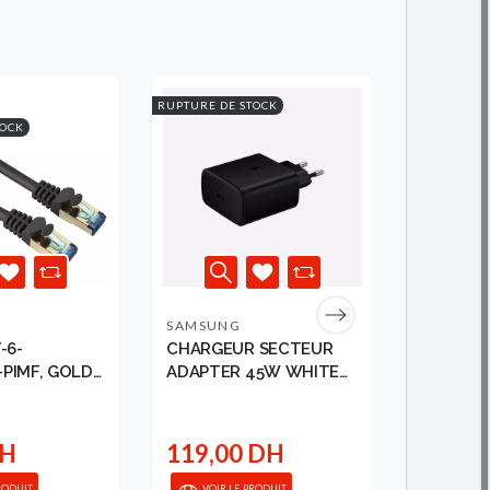
RUPTURE DE STOCK
RUPTURE DE
TOCK
SAMSUNG
ANKER
-6-
CHARGEUR SECTEUR
ANKER 3
PIMF, GOLD-
ADAPTER 45W WHITE
USB-C C
OUBLE
(SAN...
BRAIDED)
...
DH
119,00 DH
79,00
RODUIT
VOIR LE PRODUIT
VOIR 