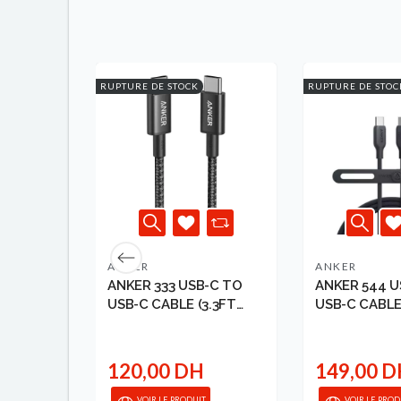
RUPTURE DE STOCK
RUPTURE DE STOC
ANKER
ANKER
ALE TO
ANKER 333 USB-C TO
ANKER 544 U
EN
USB-C CABLE (3.3FT
USB-C CABLE
NYLON) BLACK 1946...
BASED 3FT) B
120,00 DH
149,00 
VOIR LE PRODUIT
VOIR LE PROD