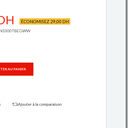
 DH
ÉCONOMISEZ 29,00 DH
 EP-N3300TBEGWW
TER AU PANIER
s
Ajouter à la comparaison