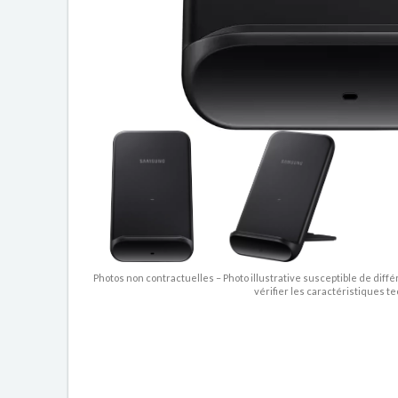
Photos non contractuelles – Photo illustrative susceptible de diffé
vérifier les caractéristiques t