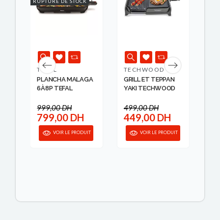
RUPTURE DE STOCK
TEFAL
TECHWOOD
SO
A
PLANCHA MALAGA
GRILL ET TEPPAN
BA
6À8P TEFAL
YAKI TECHWOOD
CH
...
999,00 DH
499,00 DH
799,00 DH
449,00 DH
2
IT
VOIR LE PRODUIT
VOIR LE PRODUIT