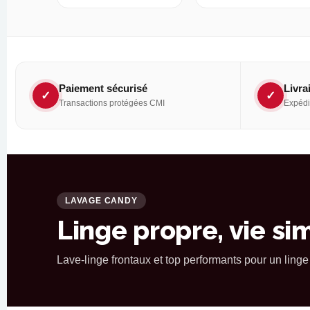
Paiement sécurisé
Livra
✓
✓
Transactions protégées CMI
Expédit
LAVAGE CANDY
Linge propre, vie sim
Lave-linge frontaux et top performants pour un linge