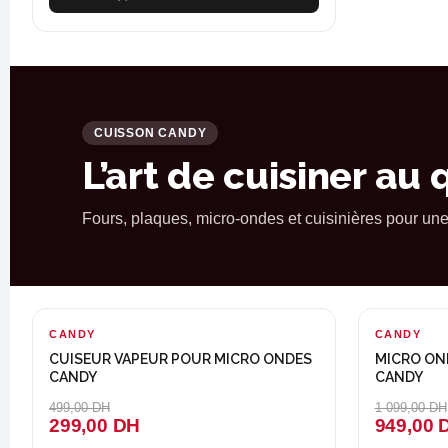
CUISSON CANDY
L’art de cuisiner au 
Fours, plaques, micro-ondes et cuisinières pour un
CANDY
-200 DH
CANDY
-150 DH
CUISEUR VAPEUR POUR MICRO ONDES
MICRO OND
CANDY
CANDY
499,00 DH
1 099,00 DH
299,00 DH
949,00 