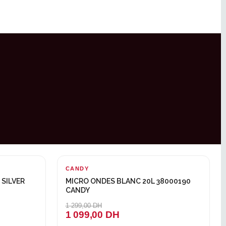
CANDY
-200 DH
 SILVER
MICRO ONDES BLANC 20L 38000190
CANDY
1 299,00 DH
1 099,00 DH