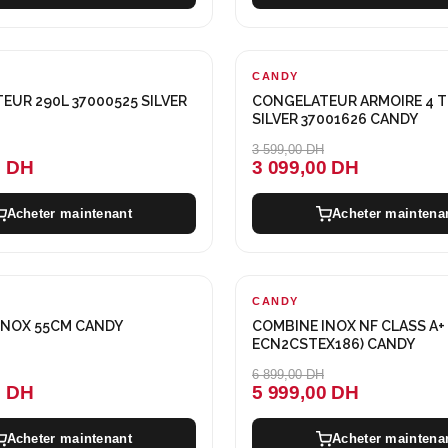
CANDY
-500 DH
UR 290L 37000525 SILVER
CONGELATEUR ARMOIRE 4 TI
SILVER 37001626 CANDY
3 599,00 DH
0 DH
3 099,00 DH
Acheter maintenant
Acheter maintena
CANDY
-900 DH
INOX 55CM CANDY
COMBINE INOX NF CLASS A+ 
ECN2CSTEX186) CANDY
6 899,00 DH
0 DH
5 999,00 DH
Acheter maintenant
Acheter maintena