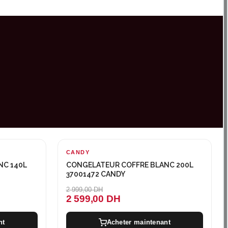
CANDY
-400 DH
NC 140L
CONGELATEUR COFFRE BLANC 200L
37001472 CANDY
2 999,00 DH
2 599,00 DH
nt
Acheter maintenant