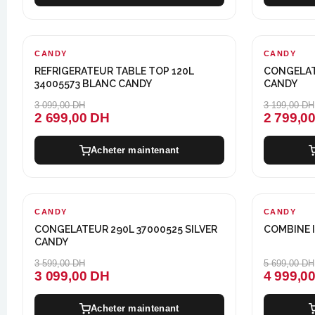
CANDY
-400 DH
CANDY
-400 DH
REFRIGERATEUR TABLE TOP 120L
CONGELATE
34005573 BLANC CANDY
CANDY
3 099,00 DH
3 199,00 DH
2 699,00 DH
2 799,0
Acheter maintenant
CANDY
-500 DH
CANDY
-700 DH
CONGELATEUR 290L 37000525 SILVER
COMBINE 
CANDY
3 599,00 DH
5 699,00 DH
3 099,00 DH
4 999,0
Acheter maintenant