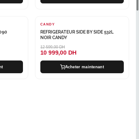
CANDY
-1600 DH
090
REFRIGERATEUR SIDE BY SIDE 532L
NOIR CANDY
12 599,00 DH
10 999,00 DH
nt
Acheter maintenant