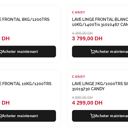
CANDY
-600 DH
GE FRONTAL 8KG/1200TRS
LAVE LINGE FRONTAL BLAN
10KG/1400Trs 31010467 CA
4 399,00 DH
0 DH
3 799,00 DH
Acheter maintenant
Acheter maintena
CANDY
-600 DH
E FRONTAL 10KG/1200TRS
LAVE LINGE 7KG/1000TRS SI
31019730 CANDY
4 899,00 DH
0 DH
4 299,00 DH
Acheter maintenant
Acheter maintena