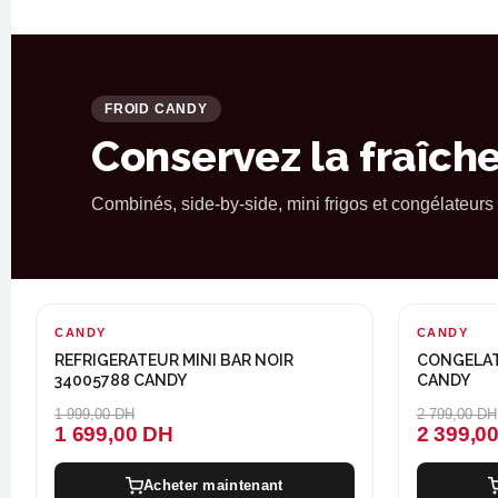
FROID CANDY
Conservez la fraîch
Combinés, side-by-side, mini frigos et congélateurs 
CANDY
-300 DH
CANDY
-400 DH
REFRIGERATEUR MINI BAR NOIR
CONGELATE
34005788 CANDY
CANDY
1 999,00 DH
2 799,00 DH
1 699,00 DH
2 399,0
Acheter maintenant