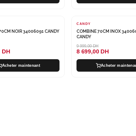
CANDY
-1300 DH
70CM NOIR 34006091 CANDY
COMBINE 70CM INOX 34006
CANDY
9 999,00 DH
0 DH
8 699,00 DH
Acheter maintenant
Acheter maintena