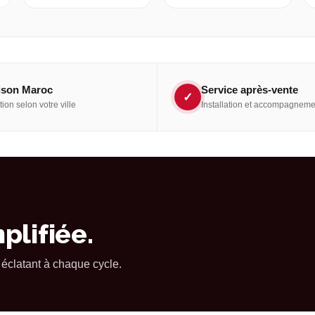
ison Maroc
Service après-vente
✓
ion selon votre ville
Installation et accompagneme
plifiée.
 éclatant à chaque cycle.