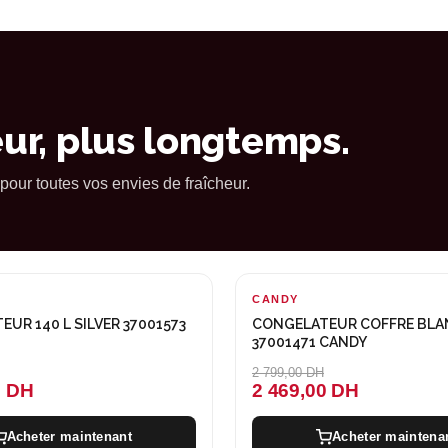
eur, plus longtemps.
pour toutes vos envies de fraîcheur.
CANDY
-330 DH
UR 140 L SILVER 37001573
CONGELATEUR COFFRE BLA
37001471 CANDY
2 799,00 DH
0 DH
2 469,00 DH
Acheter maintenant
Acheter maintena