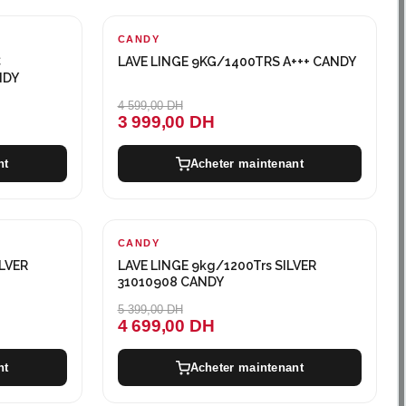
CANDY
-600 DH
C
LAVE LINGE 9KG/1400TRS A+++ CANDY
NDY
4 599,00 DH
3 999,00 DH
nt
Acheter maintenant
CANDY
-700 DH
LVER
LAVE LINGE 9kg/1200Trs SILVER
31010908 CANDY
5 399,00 DH
4 699,00 DH
nt
Acheter maintenant