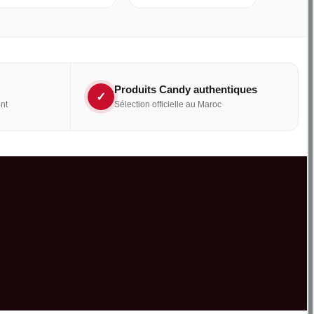
Produits Candy authentiques
✓
nt
Sélection officielle au Maroc