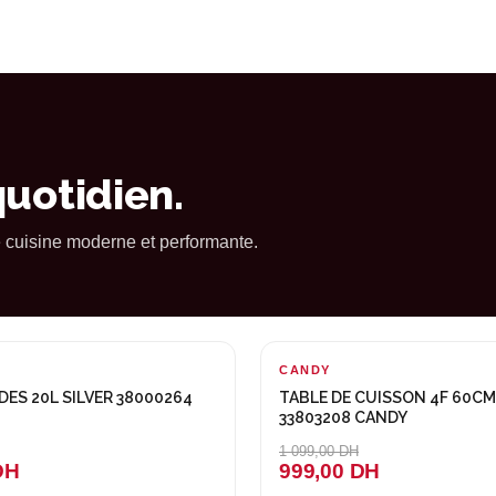
quotidien.
e cuisine moderne et performante.
CANDY
-100 DH
ES 20L SILVER 38000264
TABLE DE CUISSON 4F 60CM
33803208 CANDY
1 099,00 DH
DH
999,00 DH