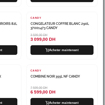
CANDY
-500 DH
ROIRS 82L
CONGELATEUR COFFRE BLANC 290L
37001473 CANDY
3 599,00 DH
3 099,00 DH
nt
Acheter maintenant
CANDY
-1000 DH
(
COMBINE NOIR 355L NF CANDY
7 599,00 DH
6 599,00 DH
nt
Acheter maintenant