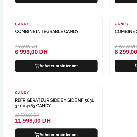
CANDY
-1000 DH
CANDY
-1200 DH
COMBINE INTEGRABLE CANDY
COMBINE 
7 999,00 DH
9 499,00 DH
6 999,00 DH
8 299,0
Acheter maintenant
CANDY
-1800 DH
REFRIGERATEUR SIDE BY SIDE NF 563L
34004163 CANDY
13 799,00 DH
11 999,00 DH
Acheter maintenant