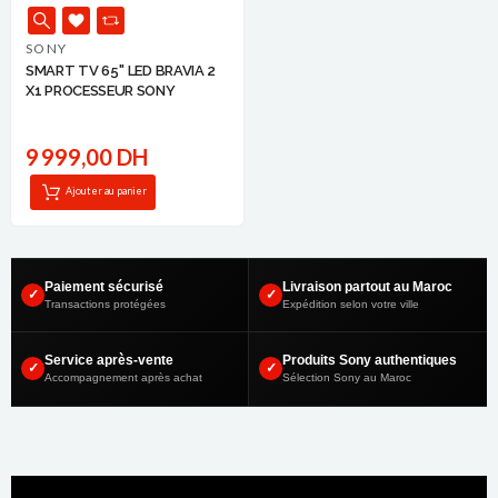
SONY
SMART TV 65'' LED BRAVIA 2
X1 PROCESSEUR SONY
9 999,00 DH
Ajouter au panier
Paiement sécurisé
Livraison partout au Maroc
✓
✓
Transactions protégées
Expédition selon votre ville
Service après-vente
Produits Sony authentiques
✓
✓
Accompagnement après achat
Sélection Sony au Maroc