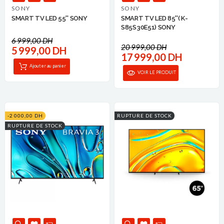
SONY
SONY
SMART TV LED 55'' SONY
SMART TV LED 85''( K-
S85S30E51) SONY
6 999,00 DH
20 999,00 DH
5 999,00 DH
17 999,00 DH
Ajouter au panier
VOIR LE PRODUIT
-2 000,00 DH
RUPTURE DE STOCK
RUPTURE DE STOCK