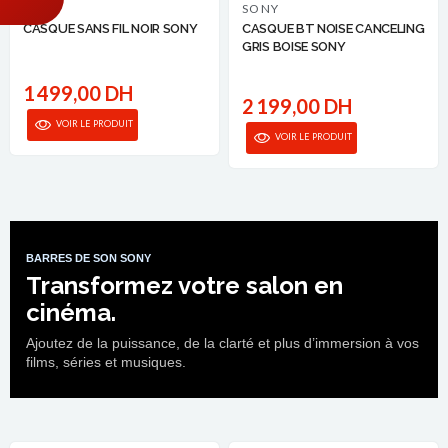
Parler à un conseiller
SONY
SONY
CASQUE SANS FIL NOIR SONY
CASQUE BT NOISE CANCELING
GRIS BOISE SONY
1 499,00 DH
2 199,00 DH
VOIR LE PRODUIT
VOIR LE PRODUIT
BARRES DE SON SONY
Transformez votre salon en
cinéma.
Ajoutez de la puissance, de la clarté et plus d’immersion à vos
films, séries et musiques.