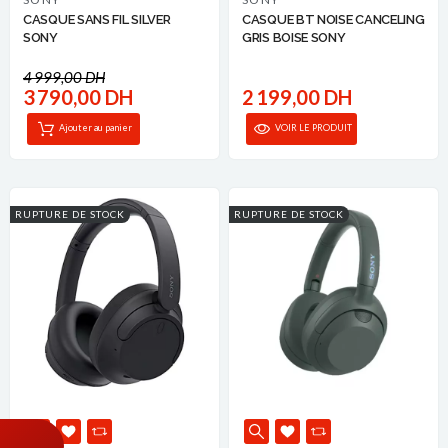
CASQUE SANS FIL SILVER
CASQUE BT NOISE CANCELING
SONY
GRIS BOISE SONY
4 999,00 DH
3 790,00 DH
2 199,00 DH
Ajouter au panier
VOIR LE PRODUIT
RUPTURE DE STOCK
RUPTURE DE STOCK
Un conseil Sony ?
👤